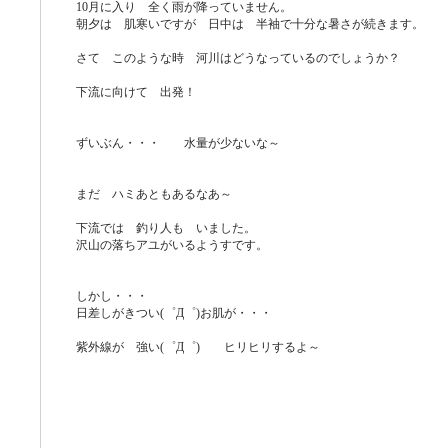
10月に入り 全く雨が降っていません。
朝夕は 肌寒いですが 日中は 半袖で十分な暑さが続きます。
さて このような時 河川はどうなっているのでしょうか？
下流に向けて 出発！
ずいぶん・・・ 水量が少ないな～
まだ ハミあともあるなあ～
下流では 釣り人も いました。
沢山の落ちアユがいるようすです。
しかし・・・
日差しがきつい(゜Д゜)お肌が・・・
紫外線が 強い(゜Д゜) ヒリヒリするよ～