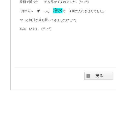
投網で捕った 鮎を見せてくれました。(*^_^*)
増水
8月中旬～ ずー
っと
で 河川に入れませんでした。
やっと河川が落ち着いてきました(*^_^*)
鮎は います。(*^_^*)