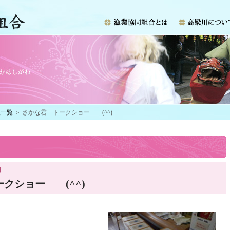
報一覧
＞ さかな君 トークショー (^^)
日
クショー (^^)