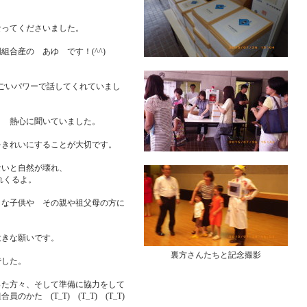
なってくださいました。
合産の あゆ です！(^^)
すごいパワーで話してくれていまし
く 熱心に聞いていました。
をきれいにすることが大切です。
ないと自然が壊れ、
れくるよ。
さな子供や その親や祖父母の方に
きな願いです。
裏方さんたちと記念撮影
でした。
った方々、そして準備に協力をして
かた (T_T) (T_T) (T_T)