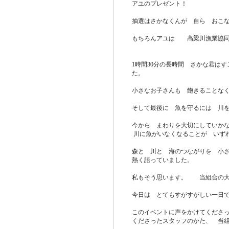
アユのプレゼント！
抽選はさかなくんが 自ら おこ
もちろんアユは 高梁川漁業協同組
1時間30分の長時間 さかな君は
た。
小さなお子さんも 飽きることな
そして最後に 魚を守るには 川
今から まわりを大切にしていか
川に魚がいなくなることが いず
森と 川と 海のつながりを 小
熱く語っていました。
私もそう思います。 当組合の大
今日は とてもすがすがしい一日
このイベントに声をかけてくださ
くださったスタッフのかた、 当組合員の