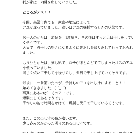
我が家は 内臓を出していました。
ところがデス！！
今回、高梁市内でも 家庭や地域によって
アユが違っていました。違いはアユの採捕するときの状態です。
お一人のかたは 若鮎を 1度焼き、その後はずっと天日干しをして
くそうです。
天日で 煮干しの堅さになるように裏返しを繰り返して行っておられ
ました。
もうひとかたは、落ち鮎で、白子がほとんどでてしまったオスのアユ
を使っていました。
同じく焼いて干してを繰り返し、天日で干し上げていくそうです。
最後に 一番驚いたのが、子持ちのアユを出し汁にすること！！
始めてききました。(゜_゜)
写真にあるのが そのアユです。
燻製にしてあるそうです。
手作りの缶で時間をかけて 燻製し天日で干しているそうです。
また、この出し汁の色が違います。
少し赤みのかかった濁りのある出し汁です。