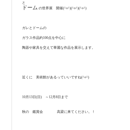
と
ドーム
の世界展 開催(^○^)(^○^)(^○^)
ガレとドームの
ガラス作品約100点を中心に
陶器や家具を交えて華麗な作品を展示します。
近くに 美術館があるっていいですね(^○^)
10月13日(日) ～12月8日まで
秋の 鑑賞会 高梁に来てください。！