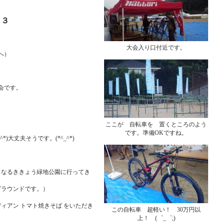
１３
大会入り口付近です。
へ）
会です。
ここが 自転車を 置くところのよう
です。準備OKですね。
)大丈夫そうです。(*^_^*)
なるききょう緑地公園に行ってき
グラウンドです。）
ィアン トマト焼きそば をいただき
この自転車 超軽い！ 30万円以
上！ (゜_゜;)