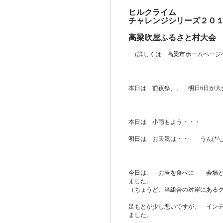
ヒルクライム
チャレンジシリーズ２０
高梁吹屋ふるさと村大会
（詳しくは 高梁市ホームページ
本日は 前夜祭、。 明日6日が大
本日は 小雨もよう・・・
明日は お天気は・・ うん(*^_^*
今日は、 お昼を食べに 会場と
ました。
（ちょうど、当組合の対岸にある
足もとが少し悪いですが、 インデ
ました。