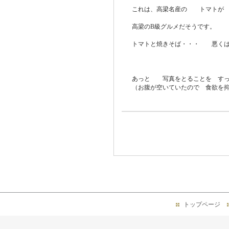
これは、高梁名産の トマトが 
高梁のB級グルメだそうです。
トマトと焼きそば・・・ 悪くはない
あっと 写真をとることを すっ
（お腹が空いていたので 食欲を
トップページ