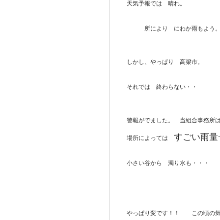
天気予報では 晴れ。
所により にわか雨もよう
しかし、やっぱり 高梁市。
それでは 終わらない・・
警報がでました。 当組合事務所
すごい雨量
場所によっては
小さい谷から 濁り水も・・・
やっぱり変です！！ この頃の気