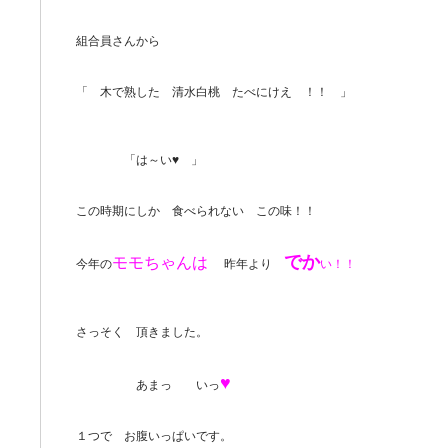
組合員さんから
「 木で熟した 清水白桃 たべにけえ ！！ 」
「は～い♥ 」
この時期にしか 食べられない この味！！
でか
モモちゃんは
今年の
昨年より
い！！
さっそく 頂きました。
♥
あまっ いっ
１つで お腹いっぱいです。